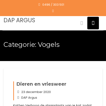
Skip
0496 / 303 501
to
content
DAP ARGUS
Categorie:
Vogels
Dieren en vriesweer
23 december 2020
DAP Argus
Katten Verhoog de slaapplaats van je kat zodat