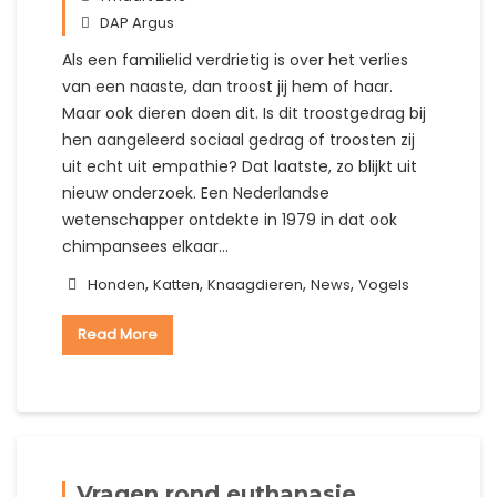
DAP Argus
Als een familielid verdrietig is over het verlies
van een naaste, dan troost jij hem of haar.
Maar ook dieren doen dit. Is dit troostgedrag bij
hen aangeleerd sociaal gedrag of troosten zij
uit echt uit empathie? Dat laatste, zo blijkt uit
nieuw onderzoek. Een Nederlandse
wetenschapper ontdekte in 1979 in dat ook
chimpansees elkaar…
,
,
,
,
Honden
Katten
Knaagdieren
News
Vogels
Read More
Vragen rond euthanasie