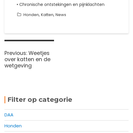
• Chronische ontstekingen en pijnklachten
,
,
Honden
Katten
News
Bericht
navigatie
Previous
Previous:
Weetjes
post:
over katten en de
wetgeving
Filter op categorie
DAA
Honden