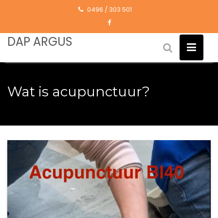
Skip
0496 / 303 501
to
content
DAP ARGUS
Wat is acupunctuur?