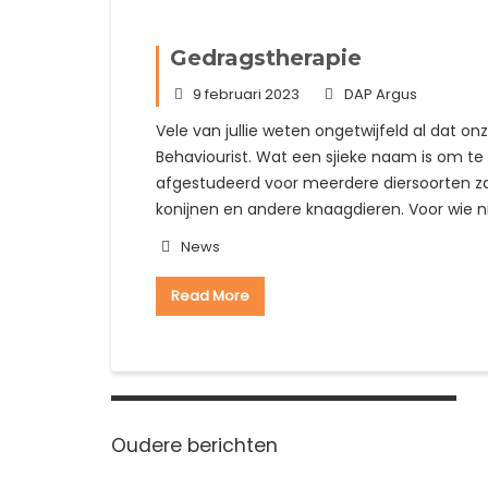
Gedragstherapie
9 februari 2023
DAP Argus
Vele van jullie weten ongetwijfeld al dat on
Behaviourist. Wat een sjieke naam is om te
afgestudeerd voor meerdere diersoorten zal 
konijnen en andere knaagdieren. Voor wie ni
News
Read More
Berichtennavigatie
Oudere berichten