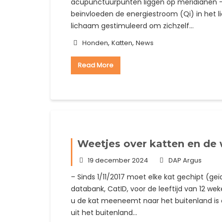
acupunctuurpunten liggen op meridianen –
beïnvloeden de energiestroom (Qi) in het 
lichaam gestimuleerd om zichzelf…
,
,
Honden
Katten
News
Read More
Weetjes over katten en de
19 december 2024
DAP Argus
– Sinds 1/11/2017 moet elke kat gechipt (geï
databank, CatID, voor de leeftijd van 12 w
u de kat meeneemt naar het buitenland is di
uit het buitenland…