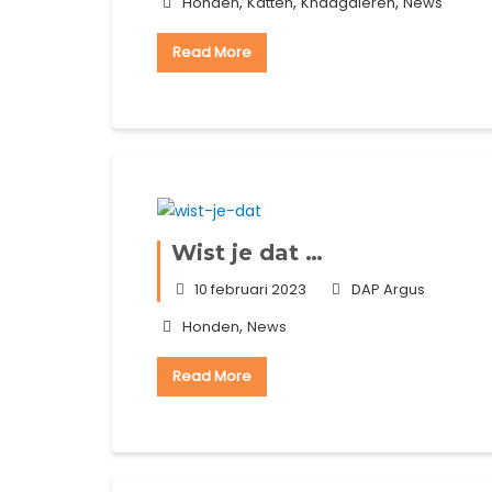
,
,
,
Honden
Katten
Knaagdieren
News
Read More
Wist je dat …
10 februari 2023
DAP Argus
,
Honden
News
Read More