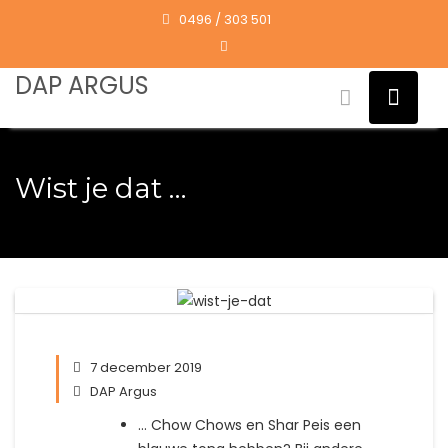
Skip
0496 / 303 501
to
content
DAP ARGUS
Wist je dat …
7 december 2019
DAP Argus
… Chow Chows en Shar Peis een