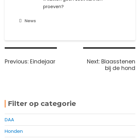
proeven?
News
Bericht
navigatie
Previous
Next
Previous:
Eindejaar
Next:
Blaasstenen
post:
post:
bij de hond
Filter op categorie
DAA
Honden