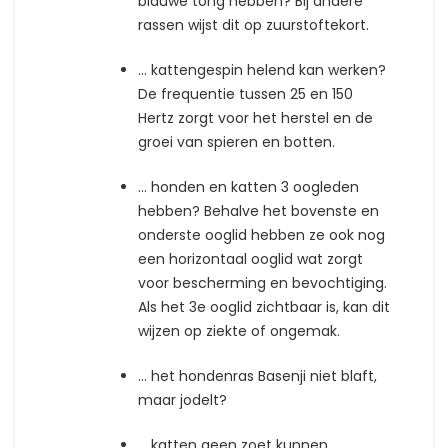
blauwe tong hebben? Bij andere
rassen wijst dit op zuurstoftekort.
… kattengespin helend kan werken?
De frequentie tussen 25 en 150
Hertz zorgt voor het herstel en de
groei van spieren en botten.
… honden en katten 3 oogleden
hebben? Behalve het bovenste en
onderste ooglid hebben ze ook nog
een horizontaal ooglid wat zorgt
voor bescherming en bevochtiging.
Als het 3e ooglid zichtbaar is, kan dit
wijzen op ziekte of ongemak.
… het hondenras Basenji niet blaft,
maar jodelt?
… katten geen zoet kunnen