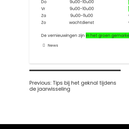
Do
9u00-10u00
Vr
9u00-10u00
Za
9u00-11u00
Zo
wachtdienst
De vernieuwingen zijn
in het groen gemark
News
Bericht
navigatie
Previous
Previous:
Tips bij het geknal tijdens
post:
de jaarwisseling