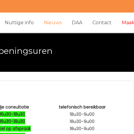
Nuttige info
Nieuws
DAA
Contact
Maak
openingsuren
ije consultatie
telefonisch bereikbaar
16u30-18u30
18u30-9u00
16u30-18u30
18u30-9u00
kel op afspraak
18u30-9u00