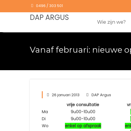
Skip
0496 / 303 501
to
DAP ARGUS
content
Wie zijn we?
Vanaf februari: nieuwe 
26 januari 2013
DAP Argus
vrije consultatie
vr
Ma
9u00-10u00
Di
9u00-10u00
Wo
enkel op afspraak
en