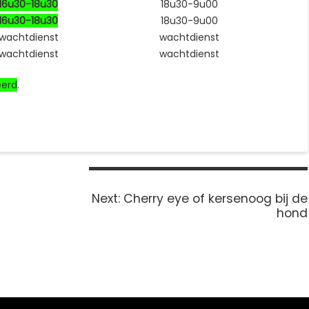
16u30-18u30
18u30-9u00
16u30-18u30
18u30-9u00
wachtdienst
wachtdienst
wachtdienst
wachtdienst
eerd
.
Next
Next:
Cherry eye of kersenoog bij de
post:
hond