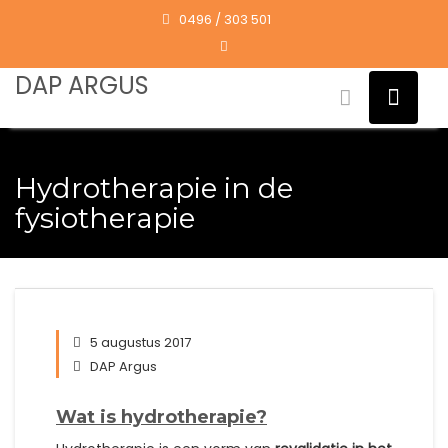
Skip
0496 / 303 501
to
content
DAP ARGUS
Hydrotherapie in de
fysiotherapie
5 augustus 2017
DAP Argus
Wat is hydrotherapie?