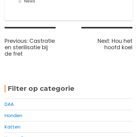
News
Bericht
navigatie
Previous
Next
Previous:
Castratie
Next:
Hou het
post:
post:
en sterilisatie bij
hoofd koel
de fret
Filter op categorie
DAA
Honden
Katten