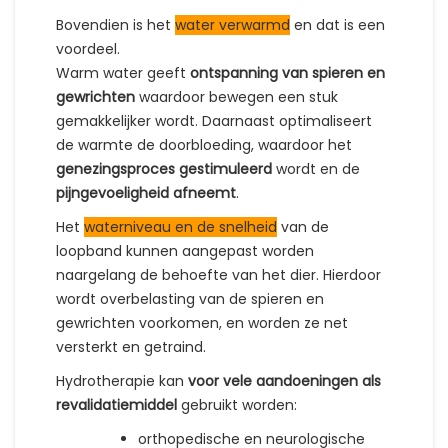
Bovendien is het
water verwarmd
en dat is een
voordeel.
Warm water geeft
ontspanning van spieren en
gewrichten
waardoor bewegen een stuk
gemakkelijker wordt. Daarnaast optimaliseert
de warmte de doorbloeding, waardoor het
genezingsproces gestimuleerd
wordt en de
pijngevoeligheid afneemt
.
Het
waterniveau en de snelheid
van de
loopband kunnen aangepast worden
naargelang de behoefte van het dier. Hierdoor
wordt overbelasting van de spieren en
gewrichten voorkomen, en worden ze net
versterkt en getraind.
Hydrotherapie kan
voor vele aandoeningen als
revalidatiemiddel
gebruikt worden:
orthopedische en neurologische