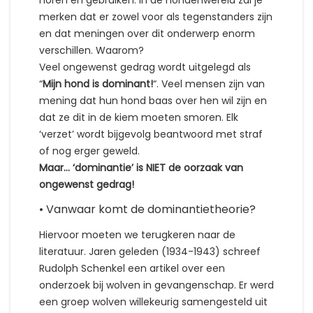
horen en gebruiken. In de hondenwereld zal je
merken dat er zowel voor als tegenstanders zijn
en dat meningen over dit onderwerp enorm
verschillen. Waarom?
Veel ongewenst gedrag wordt uitgelegd als
“
Mijn hond is dominant!
“. Veel mensen zijn van
mening dat hun hond baas over hen wil zijn en
dat ze dit in de kiem moeten smoren. Elk
‘verzet’ wordt bijgevolg beantwoord met straf
of nog erger geweld.
Maar… ‘dominantie’ is NIET de oorzaak van
ongewenst gedrag!
• Vanwaar komt de dominantietheorie?
Hiervoor moeten we terugkeren naar de
literatuur. Jaren geleden (1934-1943) schreef
Rudolph Schenkel een artikel over een
onderzoek bij wolven in gevangenschap. Er werd
een groep wolven willekeurig samengesteld uit