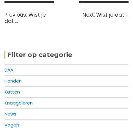
Bericht
navigatie
Previous
Next
Previous:
Wist je
Next:
Wist je dat …
post:
post:
dat …
Filter op categorie
DAA
Honden
Katten
Knaagdieren
News
Vogels