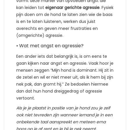
vormt deze manier van opvoeden angst die
kan leiden tot
eigenaar gerichte agressie
. Fysiek
pijn doen om de hond te laten zien wie de baas
is en te laten luisteren, werken dus juist
averechts en geven meer frustraties en
(omgerichte) agressie.
• Wat met angst en agressie?
Een ander iets dat belangrijk is, is om eens te
gaan kijken naar angst en agressie. Vaak hoor je
mensen zeggen “Mijn hond is dominant. Hij zit in
de zetel en wil er niet meer uit, als ik hem bij zijn
nek pak, dan gromt hij.” Ze bedoelen hiermee
dan dat hun hond dreiggedrag of agressie
vertoont.
Als je je plaatst in positie van je hond zou je zelf
ook niet tevreden zijn wanneer iemand je in een
onbekende taal aanspreekt en meteen erna
boos op je af rent en je bij je nek neemt.