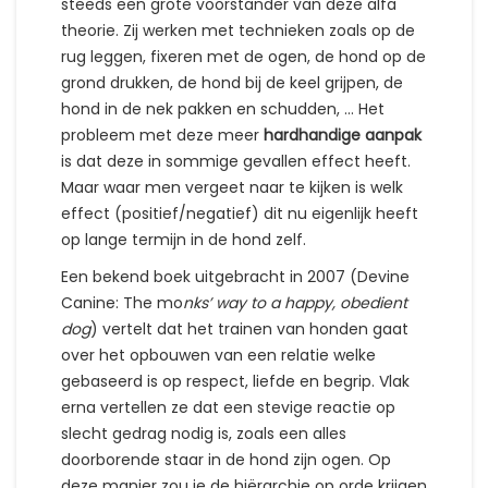
steeds een grote voorstander van deze alfa
theorie. Zij werken met technieken zoals op de
rug leggen, fixeren met de ogen, de hond op de
grond drukken, de hond bij de keel grijpen, de
hond in de nek pakken en schudden, … Het
probleem met deze meer
hardhandige aanpak
is dat deze in sommige gevallen effect heeft.
Maar waar men vergeet naar te kijken is welk
effect (positief/negatief) dit nu eigenlijk heeft
op lange termijn in de hond zelf.
Een bekend boek uitgebracht in 2007 (Devine
Canine: The mo
nks’ way to a happy, obedient
dog
) vertelt dat het trainen van honden gaat
over het opbouwen van een relatie welke
gebaseerd is op respect, liefde en begrip. Vlak
erna vertellen ze dat een stevige reactie op
slecht gedrag nodig is, zoals een alles
doorborende staar in de hond zijn ogen. Op
deze manier zou je de hiërarchie op orde krijgen