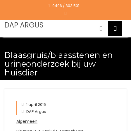
Skip
0496 / 303 501
to
content
DAP ARGUS
Blaasgruis/blaasstenen en
urineonderzoek bij uw
huisdier
1 april 2015
DAP Argus
Algemeen