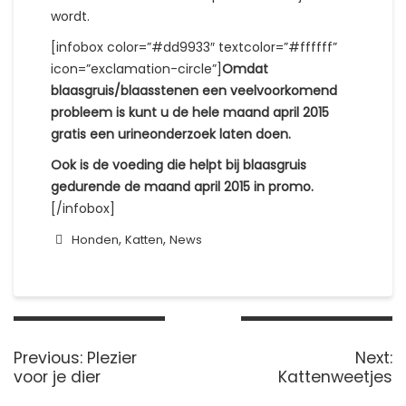
wordt.
[infobox color=”#dd9933″ textcolor=”#ffffff”
icon=”exclamation-circle”]
Omdat
blaasgruis/blaasstenen een veelvoorkomend
probleem is kunt u de hele maand april 2015
gratis een urineonderzoek laten doen.
Ook is de voeding die helpt bij blaasgruis
gedurende de maand april 2015 in promo.
[/infobox]
,
,
Honden
Katten
News
Bericht
navigatie
Previous
N
Previous:
Plezier
Next:
post:
p
voor je dier
Kattenweetjes