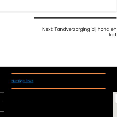
Next
Next:
Tandverzorging bij hond en
post:
kat
Nuttige links