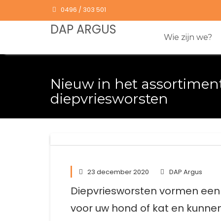
Skip
0496 / 303 501
to
DAP ARGUS
content
Wie zijn we?
Nieuw in het assortiment
diepvriesworsten
23 december 2020
DAP Argus
Diepvriesworsten vormen een 
voor uw hond of kat en kunne