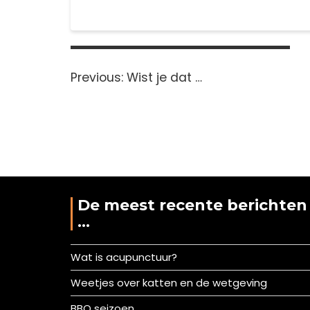
Bericht
navigatie
Previous
Previous:
Wist je dat …
post:
De meest recente berichten
…
Wat is acupunctuur?
Weetjes over katten en de wetgeving
BBQ seizoen