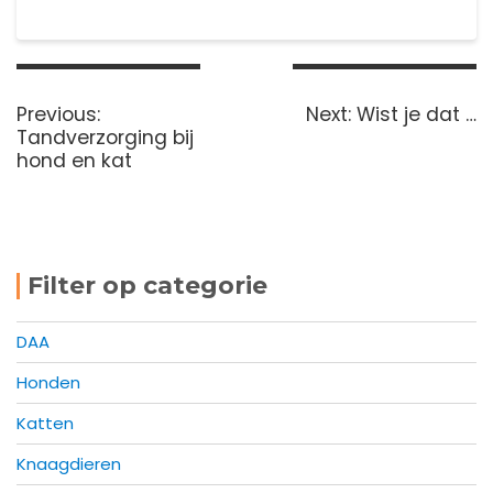
Bericht
navigatie
Previous
Next
Previous:
Next:
Wist je dat …
post:
post:
Tandverzorging bij
hond en kat
Filter op categorie
DAA
Honden
Katten
Knaagdieren