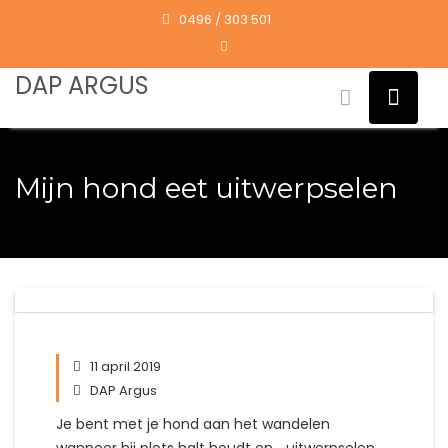
Skip
0496 / 303 501
to
content
DAP ARGUS
Mijn hond eet uitwerpselen
11 april 2019
DAP Argus
Je bent met je hond aan het wandelen