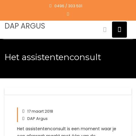
Skip
0496 / 303 501
to
content
DAP ARGUS
Het assistentenconsult
17 maart 2018
DAP Argus
Het assistentenconsult is een moment waar je