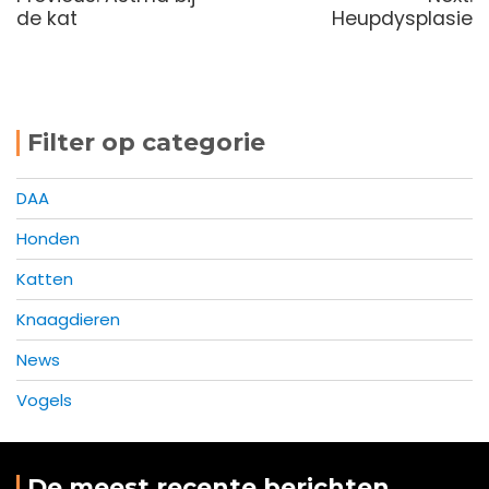
post:
p
de kat
Heupdysplasie
Filter op categorie
DAA
Honden
Katten
Knaagdieren
News
Vogels
De meest recente berichten …