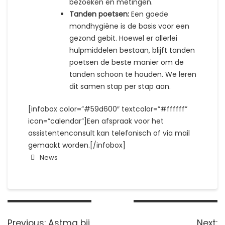
bezoeken en metingen.
Tanden poetsen:
Een goede
mondhygiëne is de basis voor een
gezond gebit. Hoewel er allerlei
hulpmiddelen bestaan, blijft tanden
poetsen de beste manier om de
tanden schoon te houden. We leren
dit samen stap per stap aan.
[infobox color=”#59d600″ textcolor=”#ffffff”
icon=”calendar”]Een afspraak voor het
assistentenconsult kan telefonisch of via mail
gemaakt worden.[/infobox]
News
Bericht
navigatie
Previous
N
Previous:
Astma bij
Next: