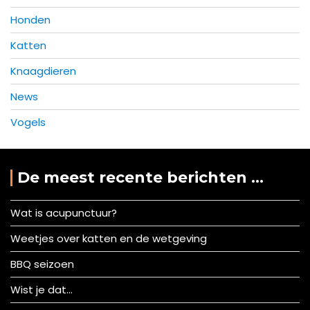
Honden
Katten
Knaagdieren
News
Vogels
De meest recente berichten …
Wat is acupunctuur?
Weetjes over katten en de wetgeving
BBQ seizoen
Wist je dat…