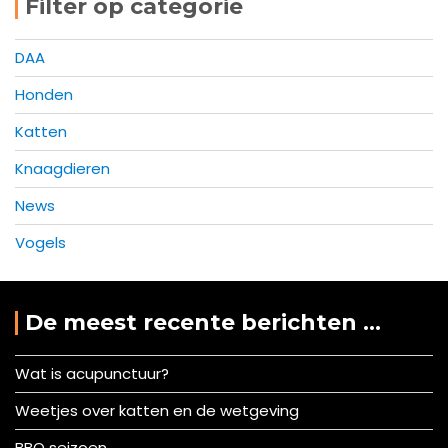
Filter op categorie
DAA
Honden
Katten
Knaagdieren
News
Vogels
De meest recente berichten …
Wat is acupunctuur?
Weetjes over katten en de wetgeving
BBQ seizoen