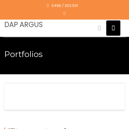
Skip
0496 / 303 501
to
content
DAP ARGUS
Portfolios