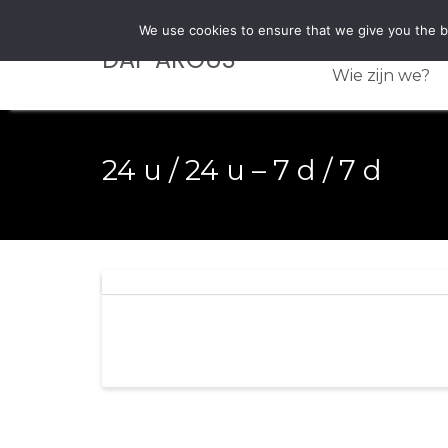
Skip
0496 / 303 501
We use cookies to ensure that we give you the be
to
DAP ARGUS
content
Wie zijn we?
24 u / 24 u – 7 d / 7 d