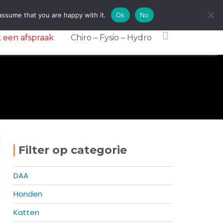
assume that you are happy with it.
Ok
No
 een afspraak
Chiro – Fysio – Hydro
Filter op categorie
DAA
Honden
Katten